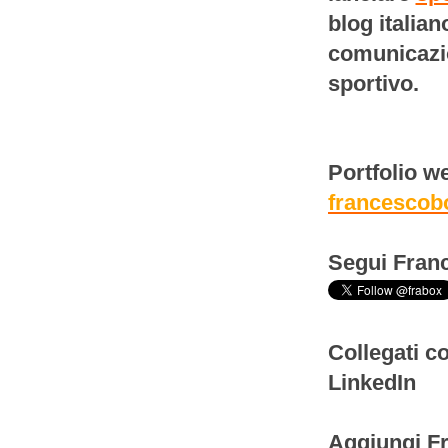
blog italian
comunicazio
sportivo.
Portfolio w
francescob
Segui Franc
Collegati c
LinkedIn
Aggiungi Fr