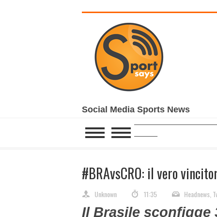
Social Media Sports News
______________________________________________
__________________________
#BRAvsCRO: il vero vincitor
Unknown
11:35
Headnews
,
T
Il Brasile sconfigge 