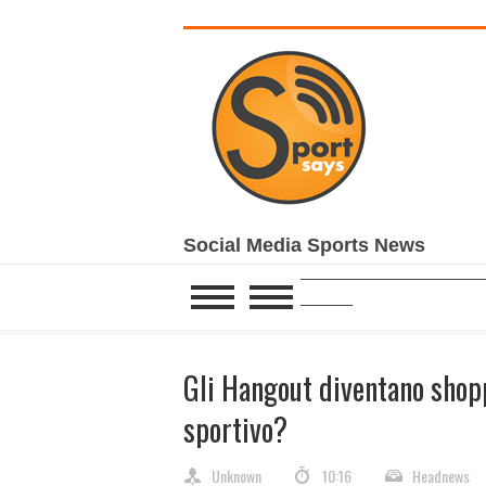
Social Media Sports News
______________________________________________
__________________________
Gli Hangout diventano shopp
sportivo?
Unknown
10:16
Headnews