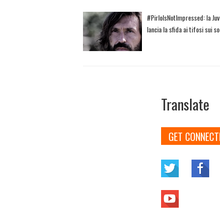
#PirloIsNotImpressed: la Ju
lancia la sfida ai tifosi sui so
Translate
GET CONNECT