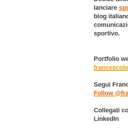
lanciare
spo
blog italian
comunicazio
sportivo.
Portfolio w
francescob
Segui Franc
Follow @fr
Collegati c
LinkedIn