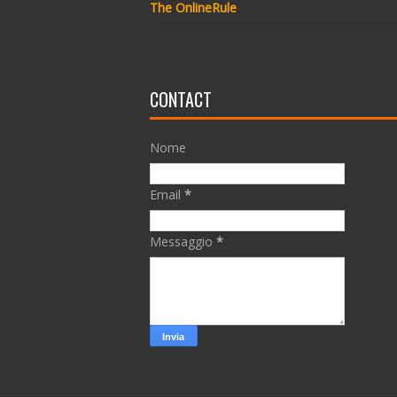
The OnlineRule
CONTACT
Nome
Email
*
Messaggio
*