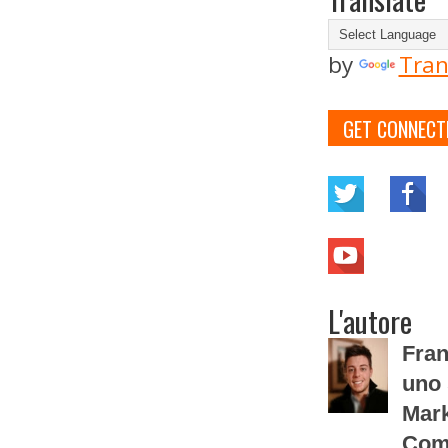
by
Tran
GET CONNECT
L'autore
Fran
uno 
Mark
Com