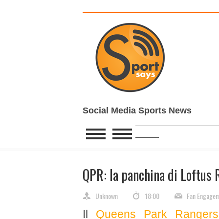
Social Media Sports News
______________________________________________
__________________________
QPR: la panchina di Loftus 
Unknown
18:00
Fan Engage
Il
Queens Park Ranger