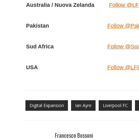
Australia / Nuova Zelanda
Follow @L
Pakistan
Follow @Pa
Sud Africa
Follow @Sou
USA
Follow @L
Digital Expansion
Ian Ayre
Liverpool FC
Francesco Bossoni