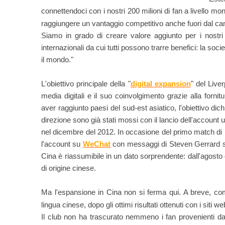
connettendoci con i nostri 200 milioni di fan a livello mo
raggiungere un vantaggio competitivo anche fuori dal c
Siamo in grado di creare valore aggiunto per i nostri
internazionali da cui tutti possono trarre benefici: la societ
il mondo."
L'obiettivo principale della "
digital expansion
" del Live
media digitali e il suo coinvolgimento grazie alla fornitu
aver raggiunto paesi del sud-est asiatico, l'obiettivo dic
direzione sono già stati mossi con il lancio dell'account u
nel dicembre del 2012. In occasione del primo match di 
l'account su
WeChat
con messaggi di Steven Gerrard sia
Cina è riassumibile in un dato sorprendente: dall'agosto
di origine cinese.
Ma l'espansione in Cina non si ferma qui. A breve, come
lingua cinese, dopo gli ottimi risultati ottenuti con i siti w
Il club non ha trascurato nemmeno i fan provenienti d