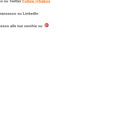
o su Twitter
Follow @frabox
Francesco su LinkedIn
esco alle tue cerchie su