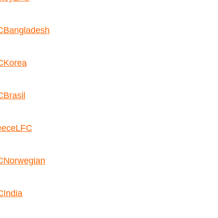
CBangladesh
CKorea
Brasil
eeceLFC
CNorwegian
India