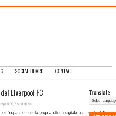
________________________________________________________________________
OG
SOCIAL BOARD
CONTACT
 del Liverpool FC
Translate
verpool FC
,
Social Media
er l'espansione della propria offerta digitale a supporto dello