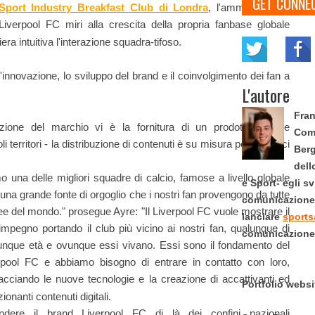
GET CONNE
Sport Industry Breakfast Club di Londra
, l'amministratore
iverpool FC miri alla crescita della propria fanbase globale
ra intuitiva l'interazione squadra-tifoso.
'innovazione, lo sviluppo del brand e il coinvolgimento dei fan a
L'autore
Fran
azione del marchio vi è la fornitura di un prodotto digitale
Comu
li territori - la distribuzione di contenuti è su misura per specifici
Berg
dell
o una delle migliori squadre di calcio, famose a livello globale
e Sport- egli s
una grande fonte di orgoglio che i nostri fan provengono da tutte
comunicazione s
ree del mondo." prosegue Ayre: "Il Liverpool FC vuole mostrare il
lanciare
sports
impegno portando il club più vicino ai nostri fan, qualunque di
comunicazione 
unque età e ovunque essi vivano. Essi sono il fondamento del
rpool FC e abbiamo bisogno di entrare in contatto con loro,
acciando le nuove tecnologie e la creazione di accattivanti ed
Portfolio webs
onanti contenuti digitali.
ndere il brand Liverpool FC di là dei confini nazionali