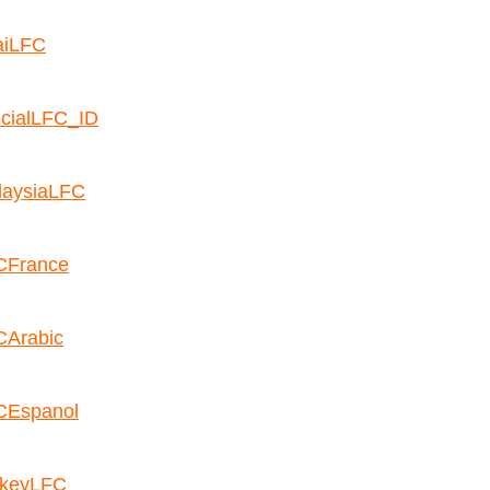
aiLFC
icialLFC_ID
laysiaLFC
CFrance
CArabic
CEspanol
rkeyLFC