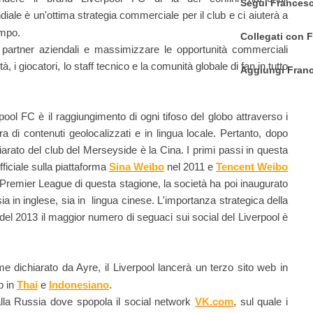
Segui Francesc
ndiale è un'ottima strategia commerciale per il club e ci aiuterà a
ampo.
Collegati con 
 partner aziendali e massimizzare le opportunità commerciali
à, i giocatori, lo staff tecnico e la comunità globale di fan in tutto
Aggiungi Franc
rpool FC è il raggiungimento di ogni tifoso del globo attraverso i
ra di contenuti geolocalizzati e in lingua locale.
Pertanto, dopo
hiarato del club del Merseyside è la Cina. I primi passi in questa
fficiale sulla piattaforma
Sina Weibo
nel 2011 e
Tencent Weibo
Premier League di questa stagione, la società ha poi inaugurato
 in inglese, sia in lingua cinese. L'importanza strategica della
 del 2013 il maggior numero di seguaci sui social del Liverpool è
 dichiarato da Ayre, il Liverpool lancerà un terzo sito web in
eb in
Thai
e
Indonesiano
.
alla Russia dove spopola il social network
VK.com
, sul quale i