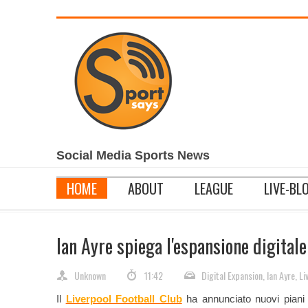
Social Media Sports News
_____________________________________________________________
HOME
ABOUT
LEAGUE
LIVE-BL
Ian Ayre spiega l'espansione digitale
Unknown
11:42
Digital Expansion
,
Ian Ayre
,
Li
Il
Liverpool Football Club
ha annunciato nuovi piani p