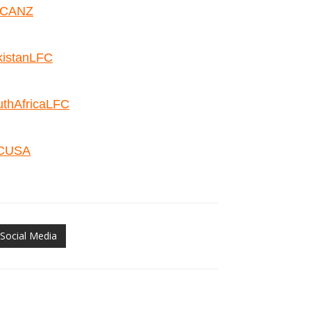
FCANZ
kistanLFC
thAfricaLFC
FCUSA
Social Media