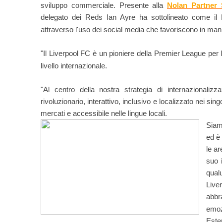
sviluppo commerciale. Presente alla
Nolan Partner 
delegato dei Reds Ian Ayre ha sottolineato come il L
attraverso l'uso dei social media che favoriscono in manie
"Il Liverpool FC è un pioniere della Premier League per l
livello internazionale.
"Al centro della nostra strategia di internazionalizz
rivoluzionario, interattivo, inclusivo e localizzato nei singo
mercati e accessibile nelle lingue locali.
Siam
ed è 
le a
suo 
qual
Live
abbr
emozi
Este