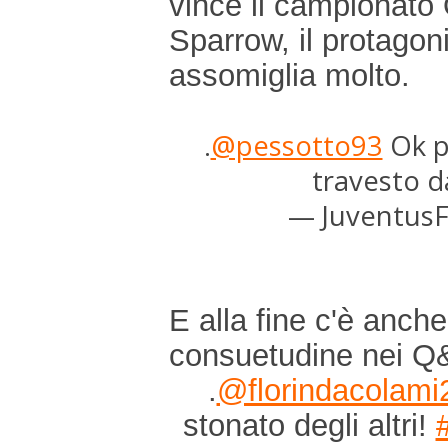
vince il campionato 
Sparrow, il protagoni
assomiglia molto.
.
@pessotto93
Ok p
travesto d
— JuventusF
E alla fine c'è anch
consuetudine nei Q&
.
@florindacolami
stonato degli altri!