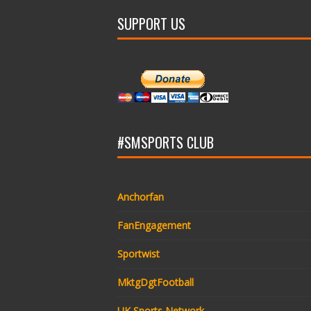
SUPPORT US
#SMSPORTS CLUB
Anchorfan
FanEngagement
Sportwist
MktgDgtFootball
UK Sports Network