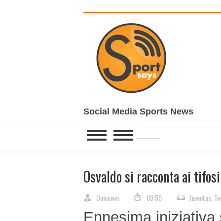
Social Media Sports News
______________________________________________
__________________________
Osvaldo si racconta ai tifos
Unknown
09:59
Juventus
,
Tw
Ennesima iniziativa