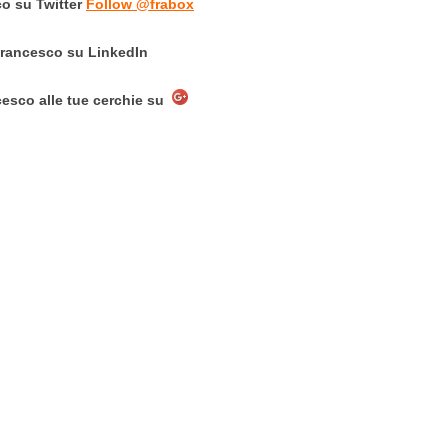
o su Twitter
Follow @frabox
Francesco su LinkedIn
esco alle tue cerchie su