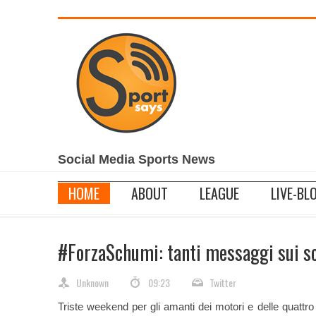
Social Media Sports News
_____________________________________________________________
HOME
ABOUT
LEAGUE
LIVE-BL
#ForzaSchumi: tanti messaggi sui so
Unknown
09:23
Twitter
Triste weekend per gli amanti dei motori e delle quattr