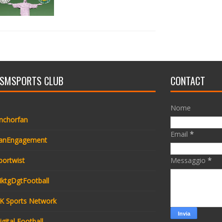
SMSPORTS CLUB
CONTACT
Nome
nchorfan
Email
*
anEngagement
portwist
Messaggio
*
ktgDgtFootball
K Sports Network
igital Football