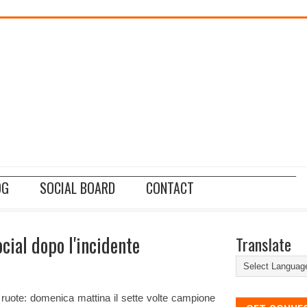
________________________________________________________________________
OG
SOCIAL BOARD
CONTACT
cial dopo l'incidente
Translate
o ruote: domenica mattina il sette volte campione