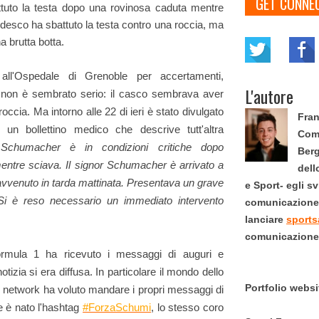
GET CONNE
uto la testa dopo una rovinosa caduta mentre
 tedesco ha sbattuto la testa contro una roccia, ma
 brutta botta.
a all'Ospedale di Grenoble per accertamenti,
L'autore
te non è sembrato serio: il casco sembrava aver
 roccia. Ma intorno alle 22 di ieri è stato divulgato
Fran
e un bollettino medico che descrive tutt'altra
Comu
Schumacher è in condizioni critiche dopo
Berg
mentre sciava. Il signor Schumacher è arrivato a
dell
 avvenuto in tarda mattinata. Presentava un grave
e Sport- egli s
Si è reso necessario un immediato intervento
comunicazione s
lanciare
sports
comunicazione 
Formula 1 ha ricevuto i messaggi di auguri e
zia si era diffusa. In particolare il mondo dello
Portfolio webs
cial network ha voluto mandare i propri messaggi di
 è nato l'hashtag
#ForzaSchumi
, lo stesso coro