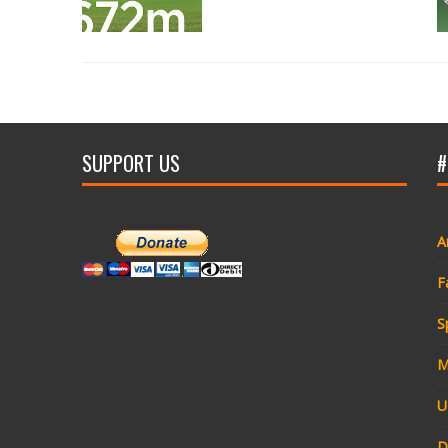
SUPPORT US
#
A
F
S
M
U
D