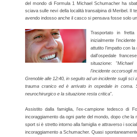
del mondo di Formula 1 Michael Schumacher ha sbatt
sciava sulle nevi della località transalpina di Meribel. Il
avendo indosso anche il casco si pensava fosse solo una
Trasportato in frett
inizialmente l'inciden
attutito l'impatto con la
dall'ospedale frances
situazione: "
Michael 
l'incidente occorsogli 
Grenoble alle 12:40, in seguito ad un incidente sugli sci
trauma cranico ed è arrivato in ospedale in coma. 
neurochirurgico e la situazione resta critica
".
Assistito dalla famiglia, l'ex-campione tedesco di 
incoraggiamento da ogni parte del mondo, dopo che la noti
sport si è stretto intorno alla famiglia e attraverso i so
incoraggiamento a Schumacher. Quasi spontaneamente