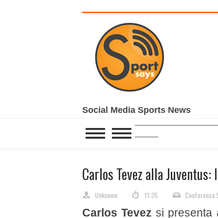
Social Media Sports News
______________________________________________
__________________________
Carlos Tevez alla Juventus:
Unknown
11:35
Conferenza 
Carlos Tevez
si presenta a