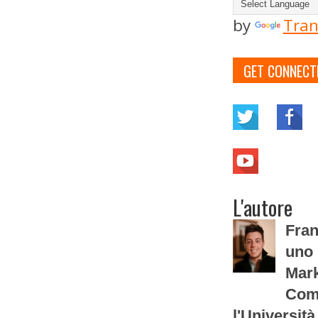
by
Tran
GET CONNECT
L'autore
Fran
uno 
Mark
Com
l'Università