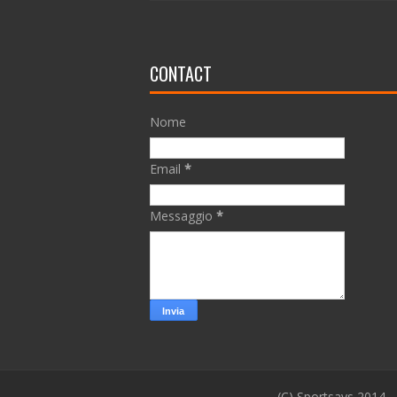
CONTACT
Nome
Email
*
Messaggio
*
(C) Sportsays 2014 