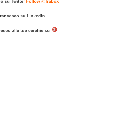
o su Twitter
Follow @frabox
Francesco su LinkedIn
esco alle tue cerchie su